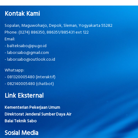
Kontak Kami
Sopalan, Maguwoharjo, Depok, Sleman, Yogyakarta 55282
Phone: (0274) 886350, 886351/885431 ext 122
Email:
-
balteksabo@pu.go.id
-
labor.sabo@gmail.com
-
labor.sabo@outlook.co.id
Whatsapp:
-
081320005480 (interaktif)
-
082140005480 (chatbot)
Link Eksternal
Kementerian Pekerjaan Umum
Direktorat Jenderal Sumber Daya Air
Balai Teknik Sabo
Sosial Media