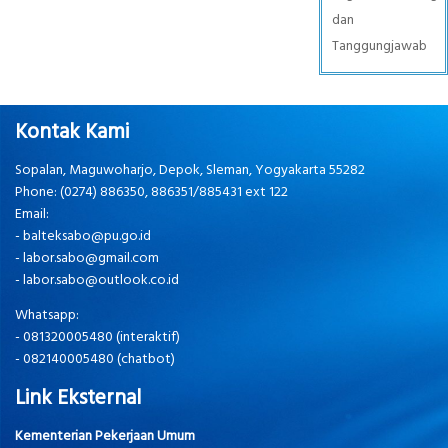
dan
Tanggungjawab
Kontak Kami
Sopalan, Maguwoharjo, Depok, Sleman, Yogyakarta 55282
Phone: (0274) 886350, 886351/885431 ext 122
Email:
-
balteksabo@pu.go.id
-
labor.sabo@gmail.com
-
labor.sabo@outlook.co.id
Whatsapp:
-
081320005480 (interaktif)
-
082140005480 (chatbot)
Link Eksternal
Kementerian Pekerjaan Umum